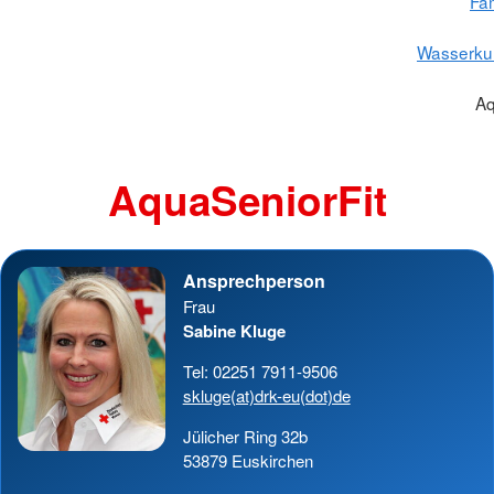
Fam
Wasserku
Aq
AquaSeniorFit
Ansprechperson
Frau
Sabine Kluge
Tel: 02251 7911-9506
skluge(at)drk-eu(dot)de
Jülicher Ring 32b
53879 Euskirchen