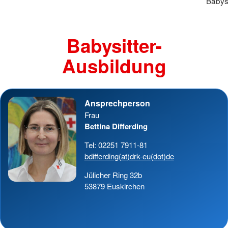
Babysi
Babysitter-
Ausbildung
Ansprechperson
Frau
Bettina Differding
Tel: 02251 7911-81
bdifferding(at)drk-eu(dot)de
Jülicher Ring 32b
53879 Euskirchen