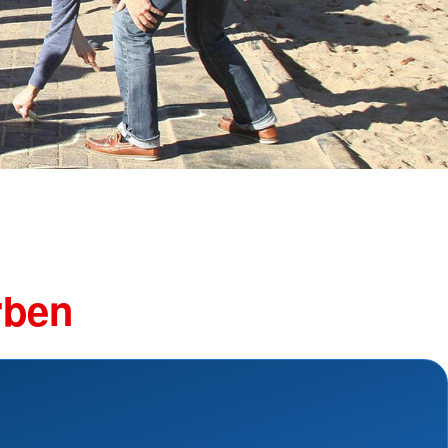
ngsschutz und
sdienst
e
unftsbüro
rventionsdienst
ienst
undearbeit
enst
cht
t Naturkatastrophen
rben