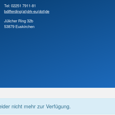
Tel: 02251 7911-81
bdifferding(at)drk-eu(dot)de
Jülicher Ring 32b
53879 Euskirchen
eider nicht mehr zur Verfügung.