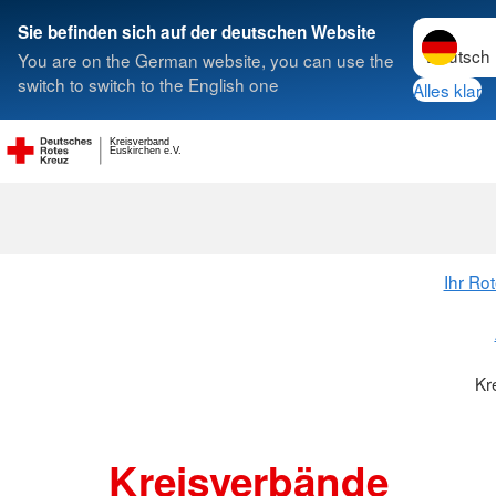
Sprache w
Sie befinden sich auf der deutschen Website
You are on the German website, you can use the
Suche
switch to switch to the English one
Alles klar
Kreisverband
Kreisverbänd
Euskirchen e.V.
Ihr Ro
Kr
Kreisverbände