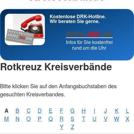
Kostenlose DRK-Hotline.
Wir beraten Sie gerne.
08000
365
000
Infos für Sie kostenfrei
rund um die Uhr
Rotkreuz Kreisverbände
Bitte klicken Sie auf den Anfangsbuchstaben des
gesuchten Kreisverbandes.
A
B
C
D
E
F
G
H
I
J
K
L
M
N
O
P
Q
R
S
T
U
V
W
X
Y
Z