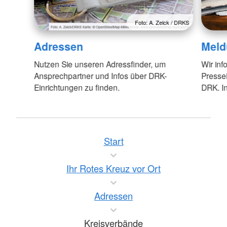
Foto: A. Zelck / DRKS
Adressen
Meld
Nutzen Sie unseren Adressfinder, um
Wir inf
Ansprechpartner und Infos über DRK-
Pressei
Einrichtungen zu finden.
DRK. In
Start
Ihr Rotes Kreuz vor Ort
Adressen
Kreisverbände