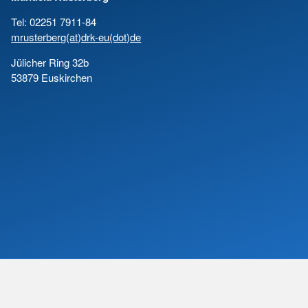
Tel: 02251 7911-84
mrusterberg(at)drk-eu(dot)de
Jülicher Ring 32b
53879 Euskirchen