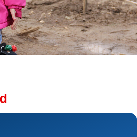
ngsschutz und
sdienst
e
unftsbüro
rventionsdienst
ienst
undearbeit
enst
cht
t Naturkatastrophen
nd