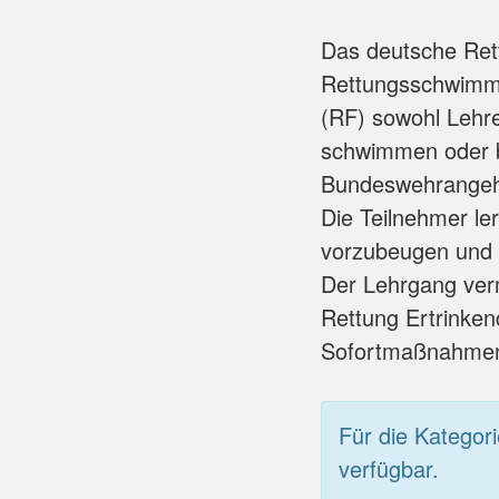
Das deutsche Rett
Rettungsschwimma
(RF) sowohl Lehr
schwimmen oder b
Bundeswehrangeh
Die Teilnehmer l
vorzubeugen und s
Der Lehrgang verm
Rettung Ertrinken
Sofortmaßnahme
Für die Kategor
verfügbar.