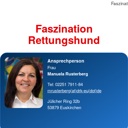
Faszina
Faszination
Rettungshund
Ansprechperson
Frau
Manuela Rusterberg
Tel: 02251 7911-84
mrusterberg(at)drk-eu(dot)de
Jülicher Ring 32b
53879 Euskirchen