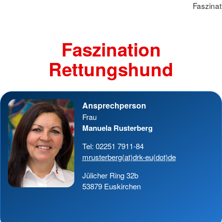
Faszina
Faszination
Rettungshund
Ansprechperson
Frau
Manuela Rusterberg
Tel: 02251 7911-84
mrusterberg(at)drk-eu(dot)de
Jülicher Ring 32b
53879 Euskirchen