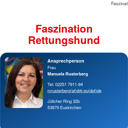
Faszina
Faszination
Rettungshund
Ansprechperson
Frau
Manuela Rusterberg
Tel: 02251 7911-84
mrusterberg(at)drk-eu(dot)de
Jülicher Ring 32b
53879 Euskirchen